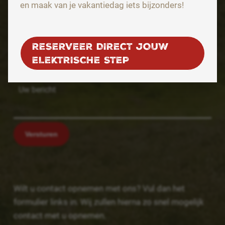
en maak van je vakantiedag iets bijzonders!
E-mailadres
RESERVEER DIRECT JOUW
ELEKTRISCHE STEP
Uw bericht
Versturen
Wilt u contact opnemen met ons? Vul dan het
formulier links in. Wij zullen hierna zo snel mogelijk
contact met u opnemen.