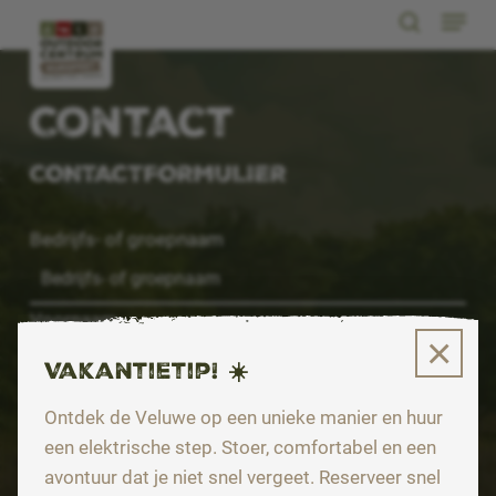
Menu
Skip
search
to
Close
main
Menu
content
Contact
CONTACTFORMULIER
Bedrijfs- of groepnaam
Voornaam
×
Vakantietip! ☀️
Achternaam
Ontdek de Veluwe op een unieke manier en huur
een elektrische step. Stoer, comfortabel en een
avontuur dat je niet snel vergeet. Reserveer snel
Telefoonnummer