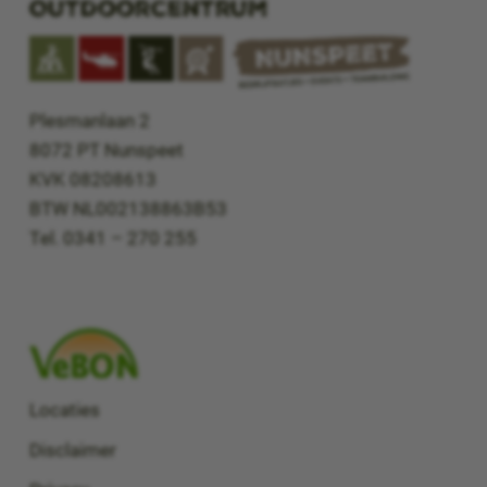
Outdoorcentrum
Plesmanlaan 2
8072 PT Nunspeet
KVK 08208613
BTW NL002138863B53
Tel. 0341 – 270 255
Locaties
Disclaimer