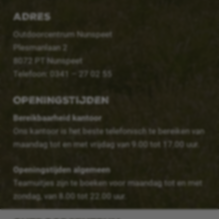
ADRES
Outdoorcentrum Nunspeet
Plesmanlaan 2
8072 PT Nunspeet
Telefoon: 0341 – 27 02 55
OPENINGSTIJDEN
Bereikbaarheid kantoor
Ons kantoor is het beste telefonisch te bereiken van
maandag tot en met vrijdag van 9.00 tot 17.00 uur.
Openingstijden algemeen
Teamuitjes zijn te boeken voor maandag tot en met
zondag, van 8.00 tot 22.00 uur.