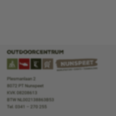
Outdoorcentrum
Plesmanlaan 2
8072 PT Nunspeet
KVK 08208613
BTW NL002138863B53
Tel. 0341 – 270 255