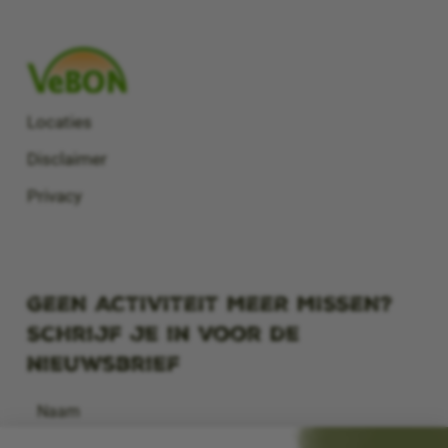
Locaties
Disclaimer
Privacy
GEEN ACTIVITEIT MEER MISSEN?
Schrijf je in voor de
nieuwsbrief