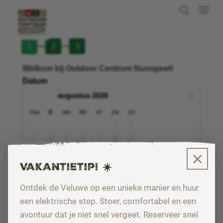
Menu
Skip
search
to
Close
main
Menu
content
×
Vakantietip! ☀️
Ontdek de Veluwe op een unieke manier en huur
een elektrische step. Stoer, comfortabel en een
avontuur dat je niet snel vergeet. Reserveer snel