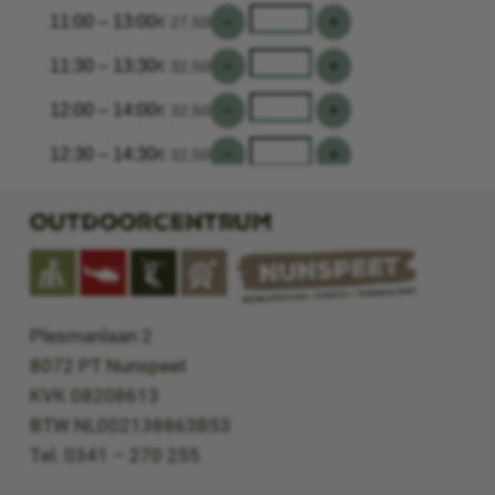
Outdoorcentrum
Plesmanlaan 2
8072 PT Nunspeet
KVK 08208613
BTW NL002138863B53
Tel. 0341 – 270 255