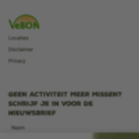
Locaties
Disclaimer
Privacy
GEEN ACTIVITEIT MEER MISSEN?
Schrijf je in voor de
nieuwsbrief