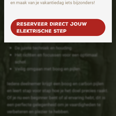
en maak van je vakantiedag iets bijzonders!
en precisie
De dag begint met een uur handboogschieten onder
RESERVEER DIRECT JOUW
begeleiding van een professionele instructeur. Je
ELEKTRISCHE STEP
leert alles over:
De juiste techniek en houding
Het richten en focussen voor een optimaal
schot
Veilig omgaan met boog en pijlen
Iedere deelnemer krijgt een boog en carbon pijlen
en leert stap voor stap hoe je het doel precies raakt.
Of je nu een beginner bent of al ervaring hebt, dit is
een perfecte gelegenheid om je vaardigheden te
verbeteren en plezier te hebben.