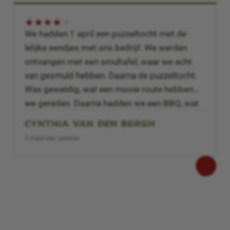
★
★
★
★
★
We hadden 1 april een puzzeltocht met de
lelijke eendjes met ons bedrijf. We werden
ontvangen met een smultafel, waar we echt
van gesmuld hebben. Daarna de puzzeltocht.
Was geweldig, wat een mooie route hebben
we gereden. Daarna hadden we een BBQ, wat
ook heerlijk was. Wat alleen wel jammer was,
CYNTHIA VAN DEN BERGH
is dat er na de puzzelrit, bijvoorbeeld onder de
3 maanden geleden
bbq, niet de vragen werd besproken van de
puzzelrit. We hebben een heerlijke
teambuilding gehad en het personeel praat er
nu nog over. Zeker een aanrader.