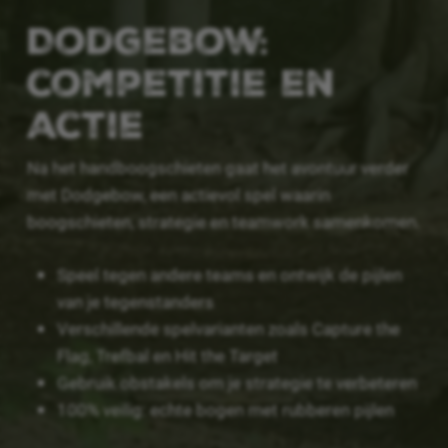
Dodgebow:
competitie en
actie
Na het handboogschieten gaat het avontuur verder
met Dodgebow, een actievol spel waarin
boogschieten, strategie en teamwork samenkomen.
Speel tegen andere teams en ontwijk de pijlen
van je tegenstanders
Verschillende spelvarianten zoals Capture the
Flag, Trefbal en Hit the Target
Gebruik obstakels om je strategie te verbeteren
100% veilig: echte bogen met rubberen pijlen