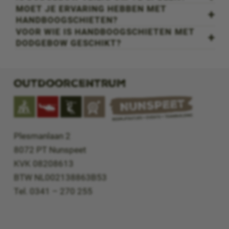
MOET JE ERVARING HEBBEN MET
HANDBOOGSCHIETEN?
VOOR WIE IS HANDBOOGSCHIETEN MET
DODGEBOW GESCHIKT?
Outdoorcentrum
Plesmanlaan 2
8072 PT Nunspeet
KVK 08208613
BTW NL002138863B53
Tel. 0341 – 270 255