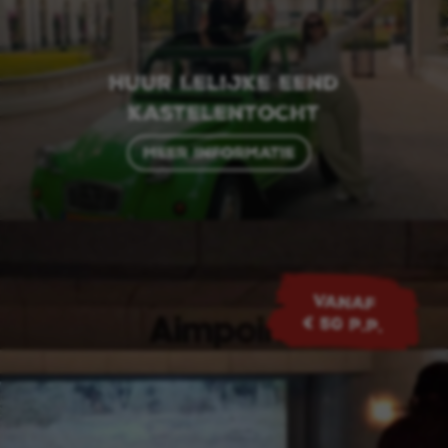
Huur Lelijke eend
kastelentocht
Meer informatie
VANAF
€ 50 p.p.