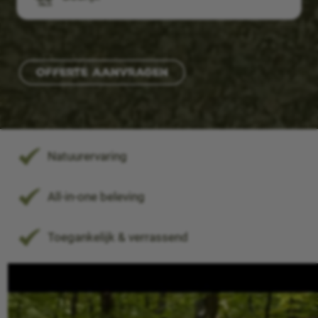
Offerte aanvragen
Natuurervaring
All-in-one beleving
Toegankelijk & verrassend