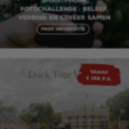
Smartphone
Fotochallenge : Beleef,
verbind en creëer samen
Meer informatie
VANAF
€ 168 p.s.