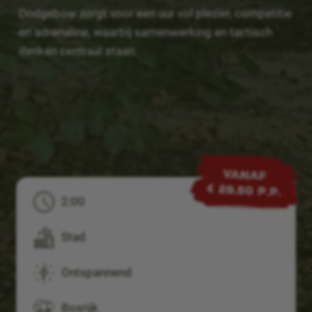
Dodgebow zorgt voor een uur vol plezier, competitie
en adrenaline, waarbij samenwerking en tactisch
denken centraal staan.
VANAF
€ 29,50 p.p.
2:00
Stad
Ontspannend
Bosrijk