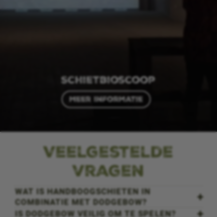
Schietbioscoop
Meer informatie
Veelgestelde
vragen
WAT IS HANDBOOGSCHIETEN IN
COMBINATIE MET DODGEBOW?
IS DODGEBOW VEILIG OM TE SPELEN?