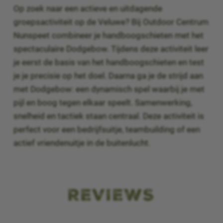
Op zoek naar een actieve en uitdagende
groepsactiviteit op de Veluwe? Bij Outdoor Centrum
Nunspeet combineer je handboogschieten met het
spectaculaire Dodgebow. Tijdens deze activiteit leer
je eerst de basis van het handboogschieten en test
je je precisie op het doel. Daarna ga je de strijd aan
met Dodgebow: een dynamisch spel waarbij je met
pijl en boog tegen elkaar speelt. Samenwerking,
snelheid en tactiek staan centraal. Deze activiteit is
perfect voor een bedrijfsuitje, teambuilding of een
actief vriendenuitje in de buitenlucht.
REVIEWS