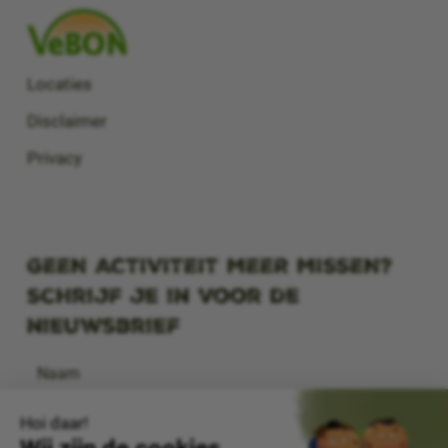
Locaties
Disclaimer
Privacy
GEEN ACTIVITEIT MEER MISSEN?
Schrijf je in voor de
nieuwsbrief