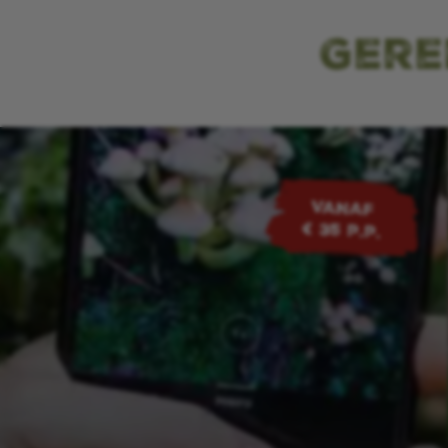
Gere
VANAF
€ 35 p.p.