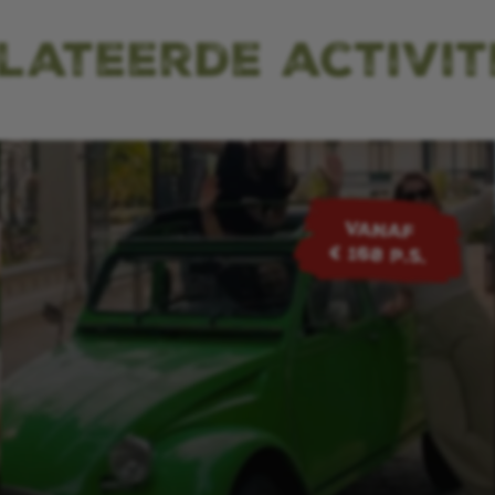
lateerde activit
VANAF
€ 168 p.s.