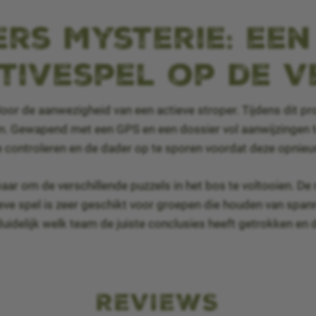
rs Mysterie: ee
tivespel op de 
oor de aanwezigheid van een actieve stroper. Tijdens dit 
n. Gewapend met een GPS en een dossier vol aanwijzingen t
e controleren en de dader op te sporen voordat deze opnieu
r om de verschillende puzzels in het bos te voltooien. De
ieve spel is zeer geschikt voor groepen die houden van spann
uidelijk welk team de juiste conclusies heeft getrokken en
REVIEWS