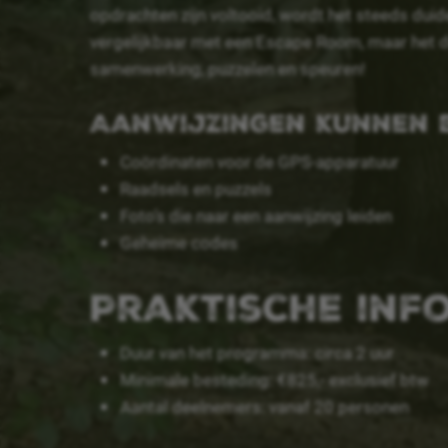
opdrachten zijn voltooid, wordt het steeds duidel
vergelijkbaar met een Escape Room, maar het do
samenwerking, puzzelen en speuren!
Aanwijzingen kunnen b
Coördinaten voor de GPS-apparatuur
Raadsels en puzzels
Foto’s die naar een aanwijzing leiden
Geheime codes
Praktische inf
Duur van het programma: circa 2 uur
Minimale besteding: €825,- exclusief btw
Aantal deelnemers: vanaf 20 personen