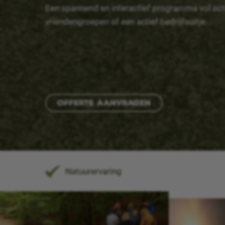
Een spannend en interactief programma vol actie
vriendengroepen of een actief bedrijfsuitje.
Offerte aanvragen
Natuurervaring