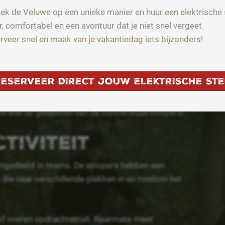
ek de Veluwe op een unieke manier en huur een elektrische 
r, comfortabel en een avontuur dat je niet snel vergeet.
beurt er iets vreselijks onder het donkere
rveer snel en maak van je vakantiedag iets bijzonders!
n uit elkaar gedreven, zwijnen steken hun koppen
fs de vogels moeten op hun hoede zijn.
RESERVEER DIRECT JOUW ELEKTRISCHE STE
illegale stropersbende, die met zwaar geschut en
is tijd om in te grijpen: help de boswachters om dit
ntrafel de geheimen van de mysterieuze stropers!
tiviteit
 ingedeeld in teams. De stropers hebben een
 die naar verschillende plekken in en rondom het
of voeren opdrachten uit. Naarmate meer