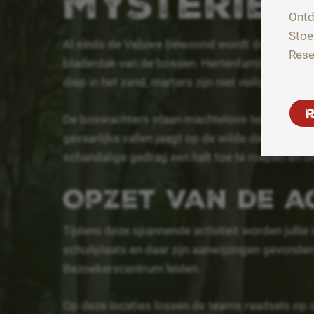
mysterie
Ontd
Stoe
Al sinds de Veluwe bewoond wordt door wild, ge
Rese
bladerdak van de bossen. Hertenfamilies worde
diep in het zand, marters zijn niet veilig en zel
De boswachters staan machteloos tegenover de 
gevaarlijke vallen jaagt op de wilde dieren. Het 
schandalige gedrag een halt toe te roepen en o
Opzet van de ac
Tijdens deze spannende activiteit worden jullie
schuilplaats en daar zijn aanwijzingen gevonden
Bezoekerscentrum leiden.
Op deze locaties lossen de teams raadsels op 