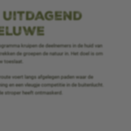
n uitdagend
Veluwe
programma kruipen de deelnemers in de huid van
rekken de groepen de natuur in. Het doel is om
w toeslaat.
 route voert langs afgelegen paden waar de
ing en een vleugje competitie in de buitenlucht.
 de stroper heeft ontmaskerd.