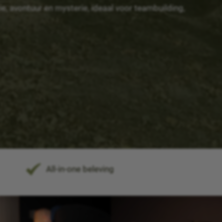
, avontuur en mysterie, ideaal voor teambuilding,
All-in-one beleving