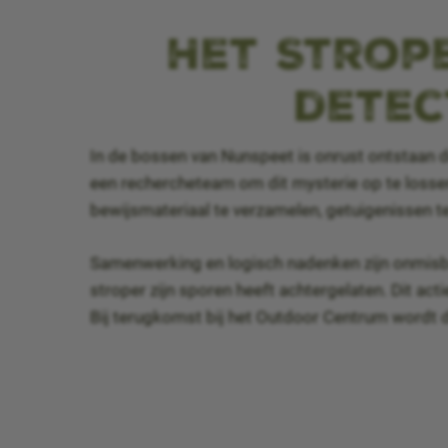
Het Strope
detec
In de bossen van Nunspeet is onrust ontstaan d
een rechercheteam om dit mysterie op te losse
bewijsmateriaal te verzamelen, getuigenissen t
Samenwerking en logisch nadenken zijn onmisbaa
stroper zijn sporen heeft achtergelaten. Dit act
Bij terugkomst bij het Outdoor Centrum wordt d