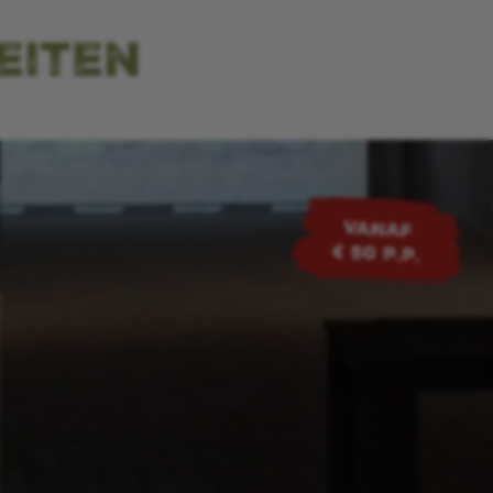
eiten
VANAF
€ 50 p.p.