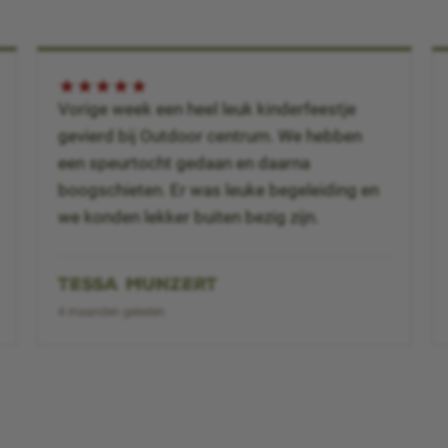
★
★
★
★
★
Vorige week een heel leuk kinderfeestje
gevierd bij Outdoor centrum. We hebben
een speurtocht gedaan en daarna
boogschieten. Er was leuke begeleiding en
we konden lekker buiten bezig zijn.
TESSA MUNZERT
4 maanden geleden