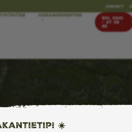
Contact
tiviteiten
Arrangementen
BEL 0341
– 27 02
55
ers
kantietip! ☀️