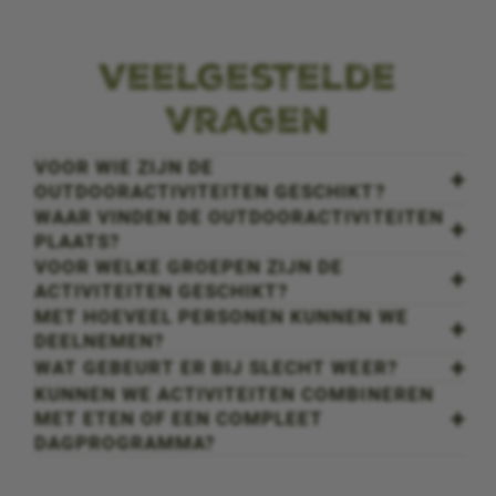
Veelgestelde
vragen
VOOR WIE ZIJN DE
OUTDOORACTIVITEITEN GESCHIKT?
WAAR VINDEN DE OUTDOORACTIVITEITEN
PLAATS?
VOOR WELKE GROEPEN ZIJN DE
ACTIVITEITEN GESCHIKT?
MET HOEVEEL PERSONEN KUNNEN WE
DEELNEMEN?
WAT GEBEURT ER BIJ SLECHT WEER?
KUNNEN WE ACTIVITEITEN COMBINEREN
MET ETEN OF EEN COMPLEET
DAGPROGRAMMA?