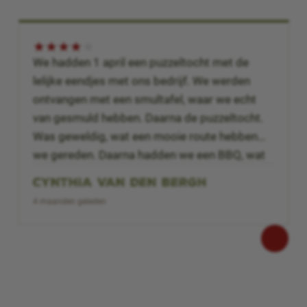
★
★
★
★
★
We hadden 1 april een puzzeltocht met de
lelijke eendjes met ons bedrijf. We werden
ontvangen met een smultafel, waar we echt
van gesmuld hebben. Daarna de puzzeltocht.
Was geweldig, wat een mooie route hebben
we gereden. Daarna hadden we een BBQ, wat
ook heerlijk was. Wat alleen wel jammer was,
CYNTHIA VAN DEN BERGH
is dat er na de puzzelrit, bijvoorbeeld onder de
4 maanden geleden
bbq, niet de vragen werd besproken van de
puzzelrit. We hebben een heerlijke
teambuilding gehad en het personeel praat er
nu nog over. Zeker een aanrader.