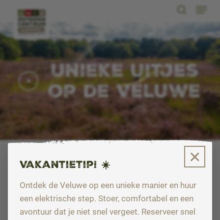
Menu
Skip
search
to
Close
main
Menu
content
Unieke uitjes
Play
Video
op de Veluwe
×
PRIJS
Vakantietip! ☀️
€269
€269
Ontdek de Veluwe op een unieke manier en huur
een elektrische step. Stoer, comfortabel en een
Aantal personen
avontuur dat je niet snel vergeet. Reserveer snel
15 t/m 50 personen