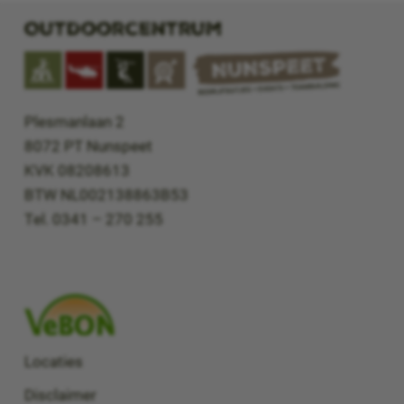
Outdoorcentrum
Plesmanlaan 2
8072 PT Nunspeet
KVK 08208613
BTW NL002138863B53
Tel. 0341 – 270 255
Locaties
Disclaimer