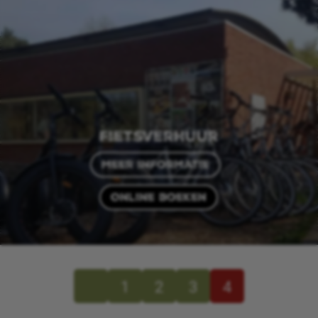
Fietsverhuur
Meer informatie
Online boeken
«
1
2
3
4