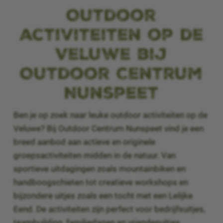
Outdoor
activiteiten op de
Veluwe bij
Outdoor Centrum
Nunspeet
Ben je op zoek naar leuke outdoor activiteiten op de
Veluwe? Bij Outdoor Centrum Nunspeet vind je een
breed aanbod aan actieve en originele
groepsactiviteiten midden in de natuur. Van
sportieve uitdagingen zoals mountainbiken en
handboogschieten tot creatieve workshops en
bijzondere uitjes zoals een tocht met een Lelijke
Eend. De activiteiten zijn perfect voor bedrijfsuitjes,
teambuilding, familiedagen en vriendenuitjes.