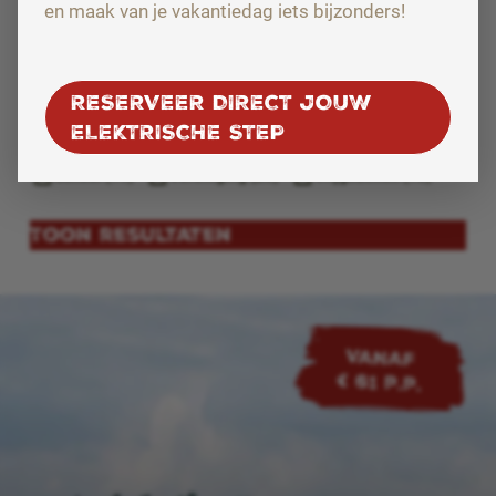
en maak van je vakantiedag iets bijzonders!
Meer dan 50 personen
Minder dan 15 personen
RESERVEER DIRECT JOUW
TYPE GROEP
ELEKTRISCHE STEP
Bedrijf (36)
Familie (36)
Jeugd (19)
School (19)
Vereniging (23)
Vrijgezellen (18)
Toon resultaten
VANAF
€ 61 p.p.