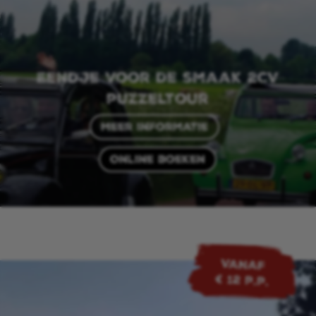
Eendje voor de smaak 2CV
puzzeltour
Meer informatie
Online boeken
VANAF
€ 12 p.p.