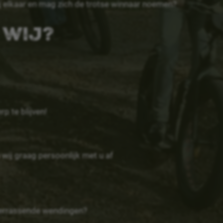
ij elkaar en mag zich de trotse winnaar noemen?
 wij?
p te blijven!
wij graag persoonlijk met u af
 verrassende wendingen?