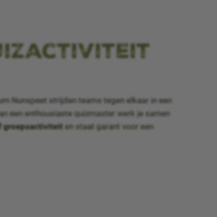
izactiviteit
um Nunspeet strijden teams tegen elkaar in een
van een enthousiaste quizmaster werk je samen
f groepsactiviteit
en staat garant voor een