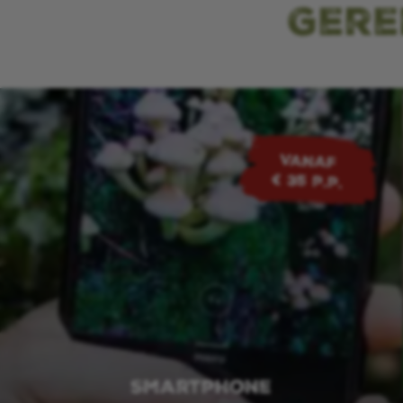
Gere
VANAF
€ 35 p.p.
Smartphone