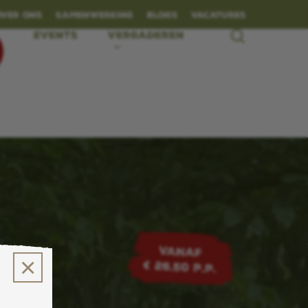
Over ons
Samenwerking
Blogs
Vacatures
search
Events
Vergaderen
VANAF
×
€ 26,50 p.p.