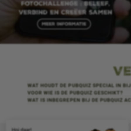
Fotochallenge : Beleef,
verbind en creëer samen
Meer informatie
Ve
WAT HOUDT DE PUBQUIZ SPECIAL IN 
VOOR WIE IS DE PUBQUIZ GESCHIKT?
WAT IS INBEGREPEN BIJ DE PUBQUIZ AC