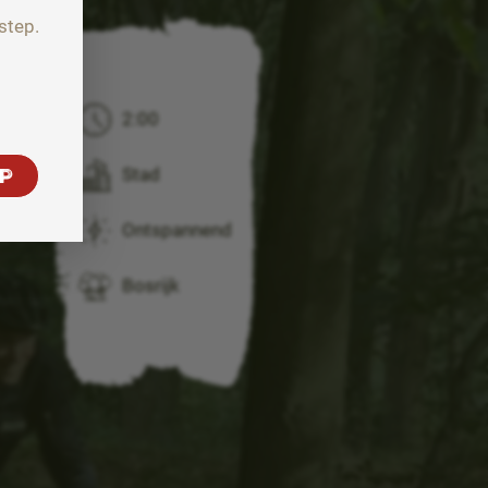
step.
2:00
Stad
P
Ontspannend
Bosrijk