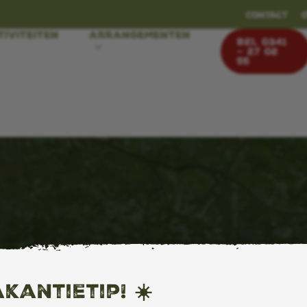
Contact
tiviteiten
Arrangementen
BEL 0341
– 27 02
55
kantietip! ☀️
t op het puntje van je tong — je wéét het, je kán het.