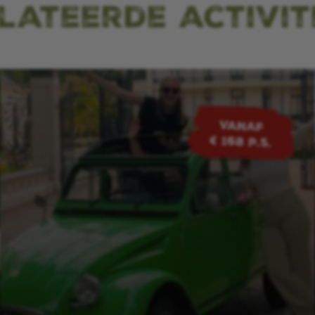
lateerde activit
VANAF
€ 168 p.s.