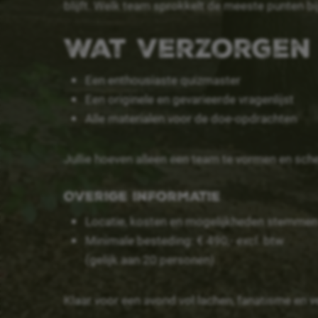
blijft. Welk team sprokkelt de meeste punten b
Wat verzorgen
Een enthousiaste quizmaster
Een originele en gevarieerde vragenlijst
Alle materialen voor de doe-opdrachten
Jullie hoeven alleen een team te vormen en scher
Overige informatie
Locatie, kosten en mogelijkheden stemmen 
Minimale besteding: € 490,- excl. btw
(gelijk aan 20 personen)
Klaar voor een avond vol lachen, fanatisme en