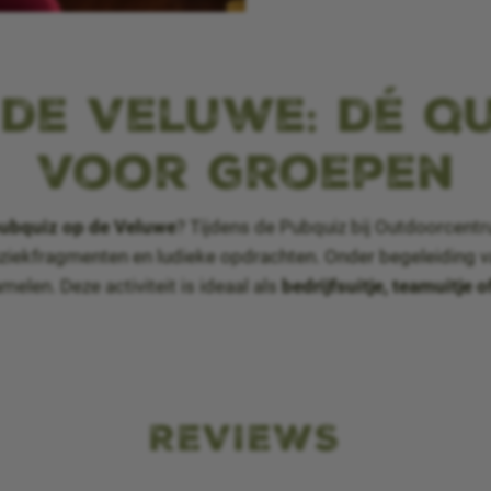
de Veluwe: dé qu
voor groepen
 pubquiz op de Veluwe
? Tijdens de Pubquiz bij Outdoorcentr
uziekfragmenten en ludieke opdrachten. Onder begeleiding 
elen. Deze activiteit is ideaal als
bedrijfsuitje, teamuitje o
REVIEWS