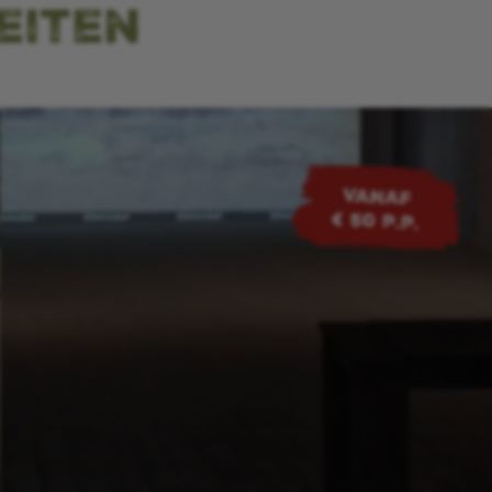
eiten
VANAF
€ 50 p.p.