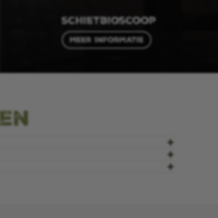
Schietbioscoop
Meer informatie
gen