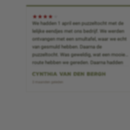
★
★
★
★
★
We hadden 1 april een puzzeltocht met de
lelijke eendjes met ons bedrijf. We werden
ontvangen met een smultafel, waar we echt
van gesmuld hebben. Daarna de
puzzeltocht. Was geweldig, wat een mooie
route hebben we gereden. Daarna hadden
we een BBQ, wat ook heerlijk was. Wat
CYNTHIA VAN DEN BERGH
alleen wel jammer was, is dat er na de
3 maanden geleden
puzzelrit, bijvoorbeeld onder de bbq, niet de
vragen werd besproken van de puzzelrit. We
hebben een heerlijke teambuilding gehad en
het personeel praat er nu nog over. Zeker
een aanrader.