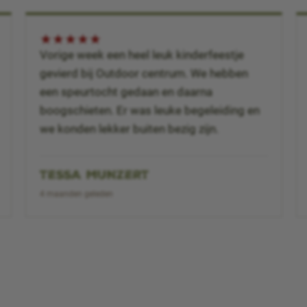
★
★
★
★
★
Vorige week een heel leuk kinderfeestje
gevierd bij Outdoor centrum. We hebben
een speurtocht gedaan en daarna
boogschieten. Er was leuke begeleiding en
we konden lekker buiten bezig zijn.
TESSA MUNZERT
4 maanden geleden