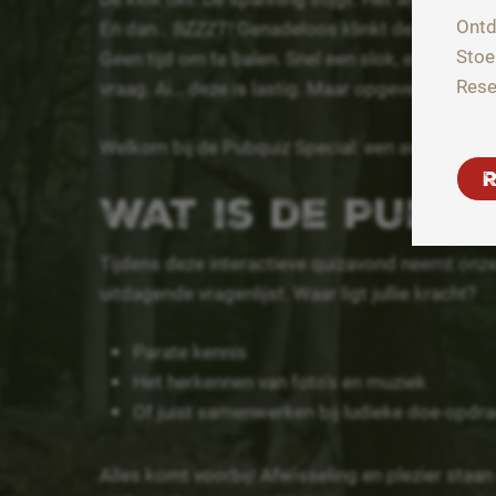
Ontd
En dan…
BZZZT!
Genadeloos klinkt de zoemer: “
Stoe
Geen tijd om te balen. Snel een slok, een knipo
Rese
vraag. Ai… deze is lastig. Maar opgeven? Absolu
Welkom bij de Pubquiz Special: een avond vol g
Wat is de Pubqu
Tijdens deze interactieve quizavond neemt onze
uitdagende vragenlijst. Waar ligt jullie kracht?
Parate kennis
Het herkennen van foto's en muziek
Of juist samenwerken bij ludieke doe-opdr
Alles komt voorbij! Afwisseling en plezier staan 