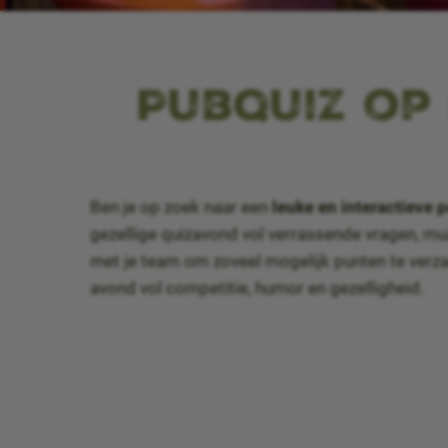
Pubquiz op 
Ben je op zoek naar een
leuke en interactieve
gezellige quizavond vol verrassende vragen, m
met je team om zoveel mogelijk punten te verzam
avond vol competitie, humor en gezelligheid.