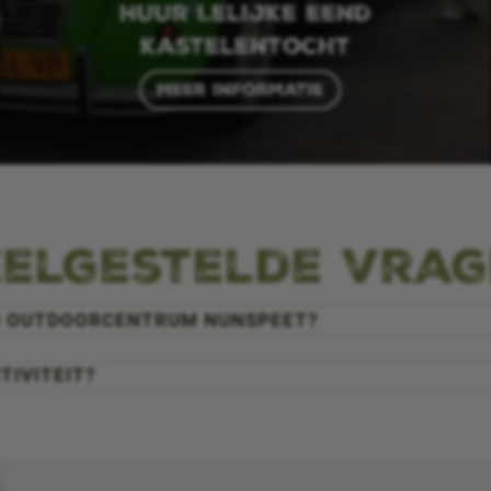
Huur Lelijke eend
kastelentocht
Meer informatie
elgestelde vra
BIJ OUTDOORCENTRUM NUNSPEET?
TIVITEIT?