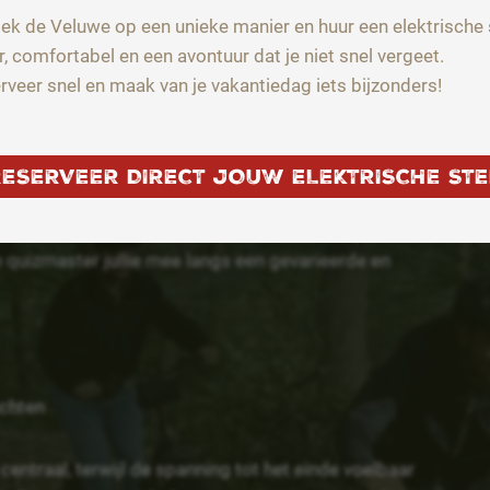
ek de Veluwe op een unieke manier en huur een elektrische 
Zero points.”
r, comfortabel en een avontuur dat je niet snel vergeet.
og naar je buurman en daar klinkt alweer de volgende
rveer snel en maak van je vakantiedag iets bijzonders!
ut niet!
ezelligheid, competitie en verrassende vragen.
RESERVEER DIRECT JOUW ELEKTRISCHE STE
iz Special?
 quizmaster jullie mee langs een gevarieerde en
achten
centraal, terwijl de spanning tot het einde voelbaar