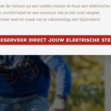
ek de Veluwe op een unieke manier en huur een elektrische 
r, comfortabel en een avontuur dat je niet snel vergeet.
rveer snel en maak van je vakantiedag iets bijzonders!
RESERVEER DIRECT JOUW ELEKTRISCHE STE