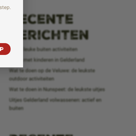
step.
Recente
berichten
P
Top 5 leuke buiten activiteiten
Uitjes met kinderen in Gelderland
Wat te doen op de Veluwe: de leukste
outdoor activiteiten
Wat te doen in Nunspeet: de leukste uitjes
Uitjes Gelderland volwassenen: actief en
buiten