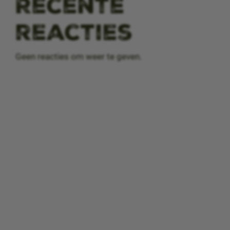
Recente
reacties
Geen reacties om weer te geven.