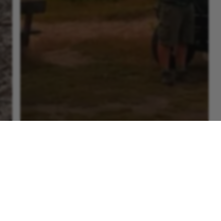
Blog
Wat te doen
op de Veluwe: