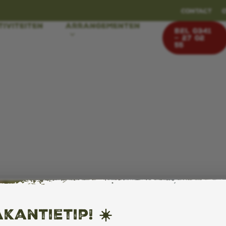
Contact
tiviteiten
Arrangementen
BEL 0341
– 27 02
55
kantietip! ☀️