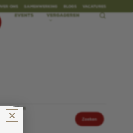
Over ons
Samenwerking
Blogs
Vacatures
search
Events
Vergaderen
Zoeken
×
Zoeken